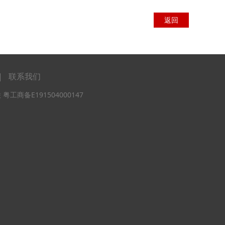
返回
|
联系我们
互联 粤工商备E191504000147